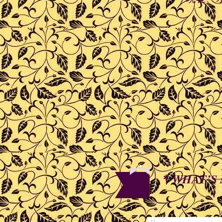
WHAT’
＊