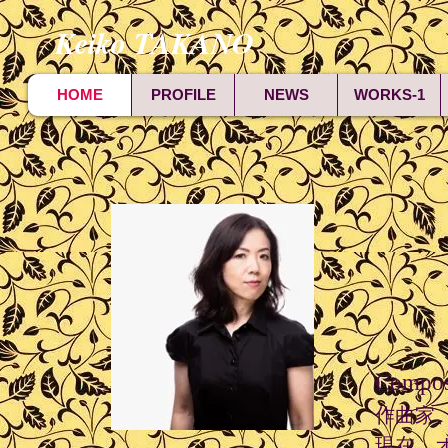
Keiko TAKANO
HOME
PROFILE
NEWS
WORKS-1
Compose
作曲家
​現在